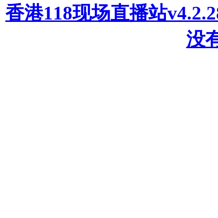
香港118现场直播站v4.2
没