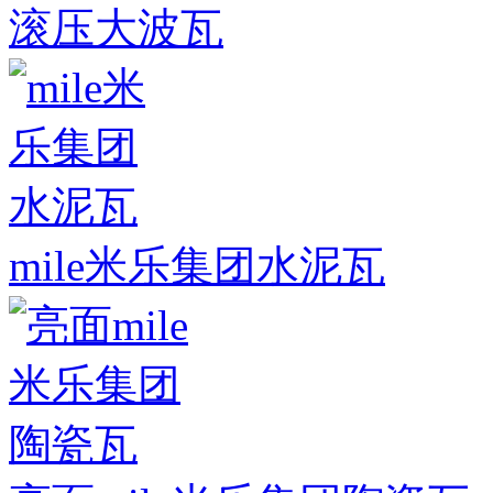
滚压大波瓦
mile米乐集团水泥瓦