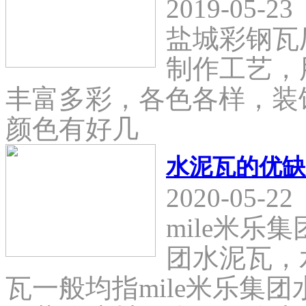
2019-05-23
盐城彩钢瓦
制作工艺，
丰富多彩，各色各样，装
颜色有好几
水泥瓦的优缺
2020-05-22
mile米乐
团水泥瓦，
瓦一般均指mile米乐集