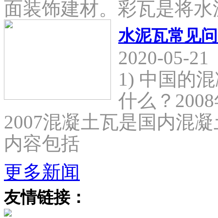
面装饰建材。彩瓦是将水
水泥瓦常见问
2020-05-21
1) 中国
什么？2008
2007混凝土瓦是国内混
内容包括
更多新闻
友情链接：