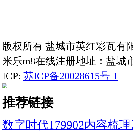
版权所有 盐城市英红彩瓦有
米乐m8在线注册地址：盐城
ICP:
苏ICP备20028615号-1
推荐链接
数字时代179902内容梳