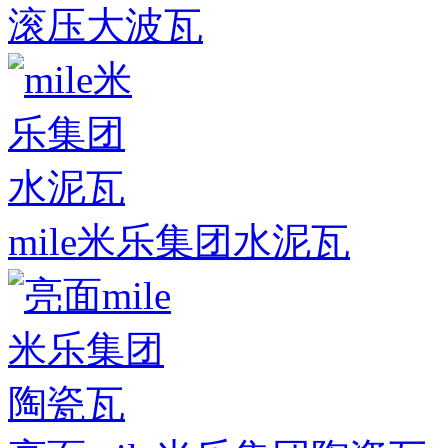
滚压大波瓦
mile米乐集团水泥瓦