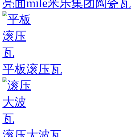
亮面mile米乐集团陶瓷瓦
平板滚压瓦
滚压大波瓦