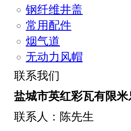
钢纤维井盖
常用配件
烟气道
无动力风帽
联系我们
盐城市英红彩瓦有限米
联系人：陈先生