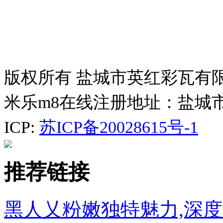
版权所有 盐城市英红彩瓦有
米乐m8在线注册地址：盐城
ICP:
苏ICP备20028615号-1
推荐链接
黑人乂粉嫩独特魅力,深