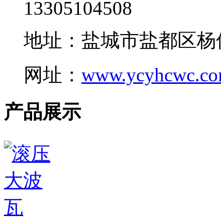
13305104508
地址：盐城市盐都区杨
网址：
www.ycyhcwc.c
产品展示