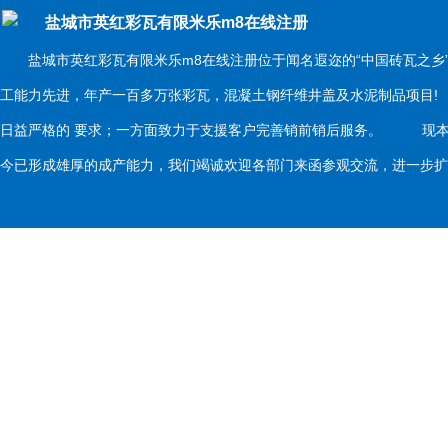
盐城市英红彩瓦有限米乐m8在线注册
盐城市英红彩瓦有限米乐m8在线注册位于闻名遐迩的“中国砖瓦之乡
工能力先进，年产一百多万张彩瓦，混凝土钢纤维井盖及水泥制品项目
日益严格的 要求；一方面致力于支援客户完善销前销后服务。 现本
今已形成雄厚的成产能力，我们竭诚欢迎各部门来函参观交流，进一步扩大