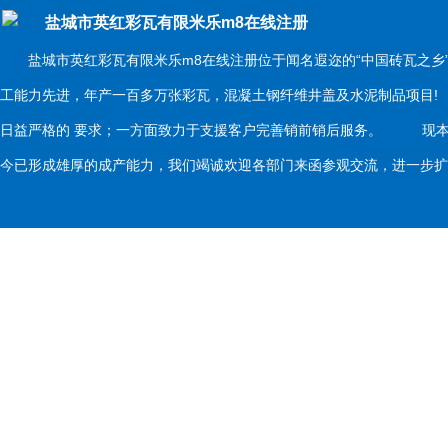
盐城市英红彩瓦有限米乐m8在线注册
盐城市英红彩瓦有限米乐m8在线注册位于闻名遐迩的“中国砖瓦之乡
工能力先进，年产一百多万张彩瓦，混凝土钢纤维井盖及水泥制品项目
日益严格的 要求；一方面致力于支援客户完善销前销后服务。 现本
今已形成雄厚的成产能力，我们竭诚欢迎各部门来函参观交流，进一步扩大