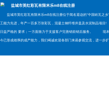
盐城市英红彩瓦有限米乐m8在线注册
盐城市英红彩瓦有限米乐m8在线注册位于闻名遐迩的“中国砖瓦之乡
工能力先进，年产一百多万张彩瓦，混凝土钢纤维井盖及水泥制品项目
日益严格的 要求；一方面致力于支援客户完善销前销后服务。 现本
今已形成雄厚的成产能力，我们竭诚欢迎各部门来函参观交流，进一步扩大