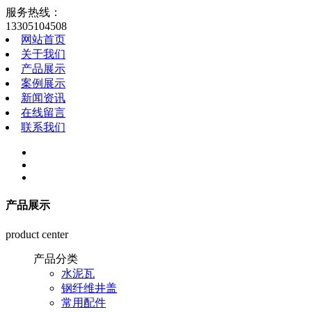
服务热线：
13305104508
网站首页
关于我们
产品展示
案例展示
新闻资讯
在线留言
联系我们
产品展示
product center
产品分类
水泥瓦
钢纤维井盖
常用配件