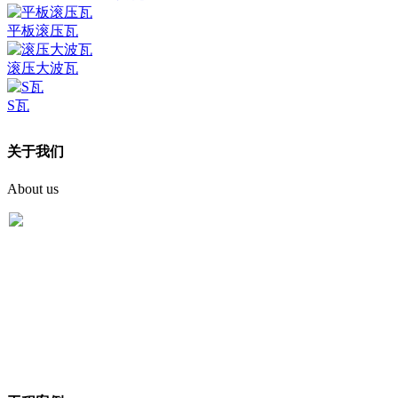
平板滚压瓦
滚压大波瓦
S瓦
关于我们
About us
盐城市英红彩瓦有限米乐m8在线注册
盐城市英红彩瓦有限米乐m8在线注册位于闻名遐迩的“中国砖瓦之乡
百多万张彩瓦，混凝土钢纤维井盖及水泥制品项目! 在市场经济日益
完善销前销后服务。 现本厂生产的产品凭借优良的品质及合理的价
进一步扩大交流合作。 ...