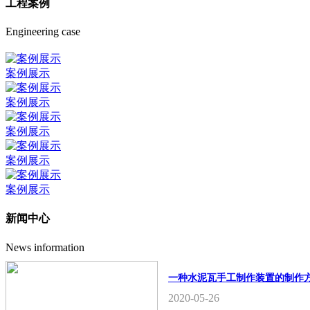
工程案例
Engineering case
案例展示
案例展示
案例展示
案例展示
案例展示
新闻中心
News information
一种水泥瓦手工制作装置的制作
2020-05-26