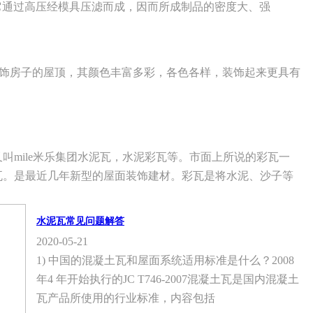
它通过高压经模具压滤而成，因而所成制品的密度大、强
饰房子的屋顶，其颜色丰富多彩，各色各样，装饰起来更具有
，又叫mile米乐集团水泥瓦，水泥彩瓦等。市面上所说的彩瓦一
泥瓦。是最近几年新型的屋面装饰建材。彩瓦是将水泥、沙子等
水泥瓦常见问题解答
2020-05-21
1) 中国的混凝土瓦和屋面系统适用标准是什么？2008
年4 年开始执行的JC T746-2007混凝土瓦是国内混凝土
瓦产品所使用的行业标准，内容包括