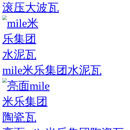
滚压大波瓦
mile米乐集团水泥瓦