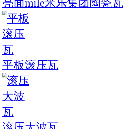
亮面mile米乐集团陶瓷瓦
平板滚压瓦
滚压大波瓦