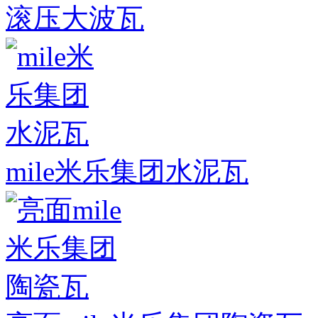
滚压大波瓦
mile米乐集团水泥瓦