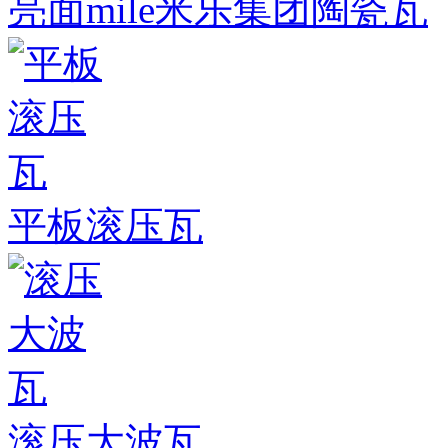
亮面mile米乐集团陶瓷瓦
平板滚压瓦
滚压大波瓦