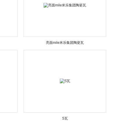
亮面mile米乐集团陶瓷瓦
S瓦