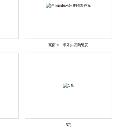
亮面mile米乐集团陶瓷瓦
S瓦