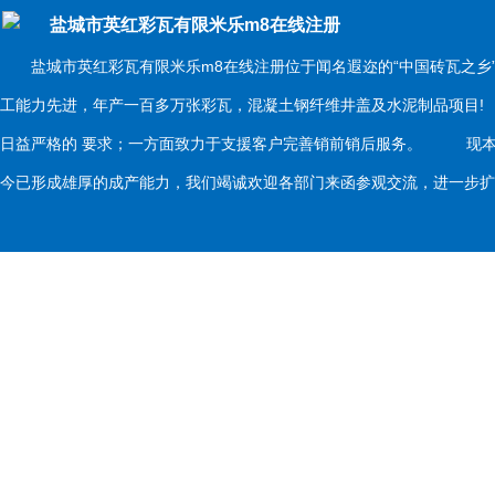
盐城市英红彩瓦有限米乐m8在线注册
盐城市英红彩瓦有限米乐m8在线注册位于闻名遐迩的“中国砖瓦之乡
工能力先进，年产一百多万张彩瓦，混凝土钢纤维井盖及水泥制品项目
日益严格的 要求；一方面致力于支援客户完善销前销后服务。 现本
今已形成雄厚的成产能力，我们竭诚欢迎各部门来函参观交流，进一步扩大