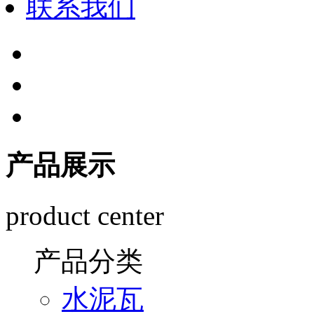
联系我们
产品展示
product center
产品分类
水泥瓦