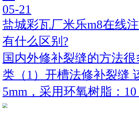
05-21
盐城彩瓦厂米乐m8在线
有什么区别?
国内外修补裂缝的方法很
类（1）开槽法修补裂缝 
5mm，采用环氧树脂：1