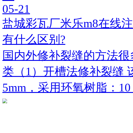
05-21
盐城彩瓦厂米乐m8在线
有什么区别?
国内外修补裂缝的方法很
类（1）开槽法修补裂缝 
5mm，采用环氧树脂：1