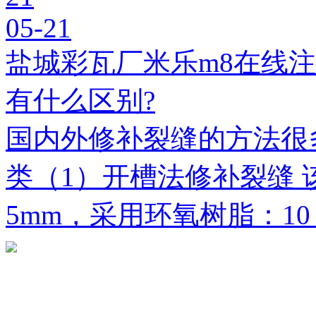
05-21
盐城彩瓦厂米乐m8在线
有什么区别?
国内外修补裂缝的方法很
类（1）开槽法修补裂缝 
5mm，采用环氧树脂：1