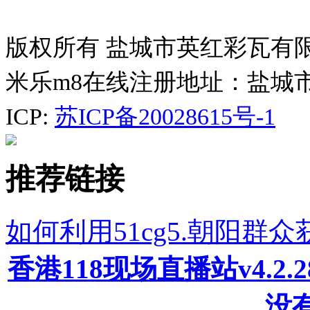
版权所有 盐城市英红彩瓦有
米乐m8在线注册地址：盐城
ICP:
苏ICP备20028615号-1
推荐链接
如何利用51cg5.朝阳群
香港118现场直播站v4.2
没