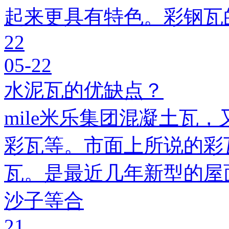
起来更具有特色。彩钢瓦
22
05-22
水泥瓦的优缺点？
mile米乐集团混凝土瓦，
彩瓦等。市面上所说的彩瓦
瓦。是最近几年新型的屋
沙子等合
21