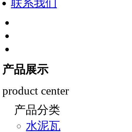
联系我们
产品展示
product center
产品分类
水泥瓦