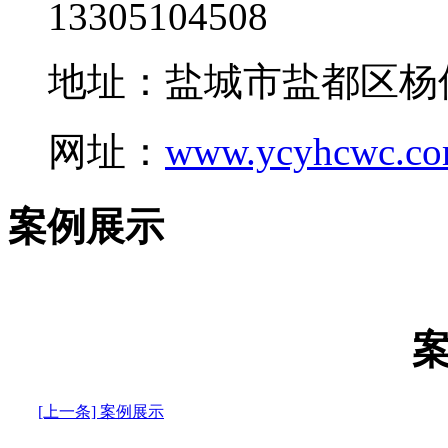
13305104508
地址：盐城市盐都区杨
网址：
www.ycyhcwc.c
案例展示
[上一条] 案例展示